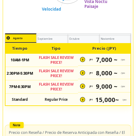
Agosto
Septiembre
Octubre
Noviembre
Tiempo
Tipo
Precio (JPY)
FLASH SALE REVIEW
7,000 ~
10AM-1PM
JPY
/pax
¥
PRICE!
FLASH SALE REVIEW
8,000 ~
2:30PM-5:30PM
JPY
/pax
¥
PRICE!
FLASH SALE REVIEW
9,000 ~
7PM-8:30PM
JPY
/pax
¥
PRICE!
15,000~
Standard
Regular Price
JPY
/pax
¥
Precio con Reseña / Precio de Reserva Anticipada con Reseña / El