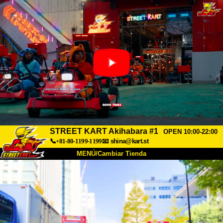
STREET KART Akihabara #1
OPEN 10:00-22:00
📞+81-80-1199-1199
📧
shina@kart.st
MENÚ/Cambiar Tienda
INICIO
Acerca de
Especificaciones
Precios
Acceso
Testimonios
Preguntas Frecuentes