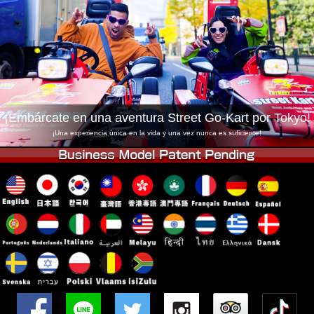
Empresa
Reservas
Cambiar Tienda
Tokyo Shinagawa
Tokyo Akihabara#1
Tokyo Akihabara#2
Tokyo Shibuya
Tokyo Shibuya Annex
Tokyo Bay
¡Embárcate en una aventura Street Go-Kart por Tokyo!
Tokyo Asakusa
Osaka
¡Una experiencia única en la vida y una vez nunca es suficiente!
Okinawa