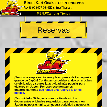
Street Kart Osaka
OPEN 12:00-19:00
📞+81-90-9977-6644
📧
shina@kart.st
MENÚ/Cambiar Tienda
INICIO
Reservas
Acerca de
Especificaciones
Precios
Acceso
Testimonios
Preguntas Frecuentes
Empresa
Reservas
Cambiar Tienda
Tokyo Shinagawa
Tokyo Akihabara#1
Tokyo Akihabara#2
Tokyo Shibuya
¡Somos la
empresa pionera
y la
empresa de karting más
Tokyo Shibuya Annex
Tokyo Bay
grande
de Japón! Continuamos colaborando con
muchas
celebridades
y somos la
actividad más popular
para
viajeros en Japón! Por eso recomendamos
Tokyo Asakusa
Osaka
encarecidamente
que hagas una reserva lo antes
posible.
Okinawa
¡Ten cuidado! Si llegas a nuestra tienda sin los
documentos originales requeridos para conducir en
Japón, no podrás unirte a nuestra actividad y no podrás