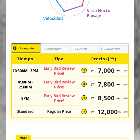
8 / Agosto
9 / Septiembre
10 / Octubre
11 / Noviembre
Tiempo
Tipo
Precio (JPY)
Early Bird Review
7,000 ~
10:30AM - 3PM
JPY
/pax
¥
Price!
4:30PM -
Early Bird Review
7,800 ~
JPY
/pax
¥
7:30PM
Price!
Early Bird Review
8,500 ~
8PM
JPY
/pax
¥
Price!
12,000~
Standard
Regular Price
JPY
/pax
¥