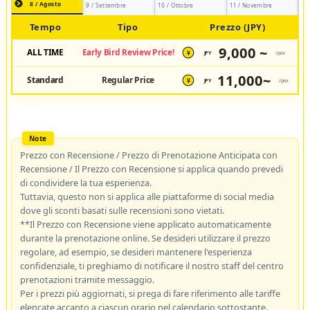
8 / Agosto
9 / Settembre
10 / Ottobre
11 / Novembre
Tempo
Tipo
Prezzo (JPY)
9,000 ~
ALL TIME
Early Bird Review Price!
JPY
/pax
¥
11,000~
Standard
Regular Price
JPY
/pax
¥
Prezzo con Recensione / Prezzo di Prenotazione Anticipata con
Recensione / Il Prezzo con Recensione si applica quando prevedi
di condividere la tua esperienza.
Tuttavia, questo non si applica alle piattaforme di social media
dove gli sconti basati sulle recensioni sono vietati.
**Il Prezzo con Recensione viene applicato automaticamente
durante la prenotazione online. Se desideri utilizzare il prezzo
regolare, ad esempio, se desideri mantenere l'esperienza
confidenziale, ti preghiamo di notificare il nostro staff del centro
prenotazioni tramite messaggio.
Per i prezzi più aggiornati, si prega di fare riferimento alle tariffe
elencate accanto a ciascun orario nel calendario sottostante.