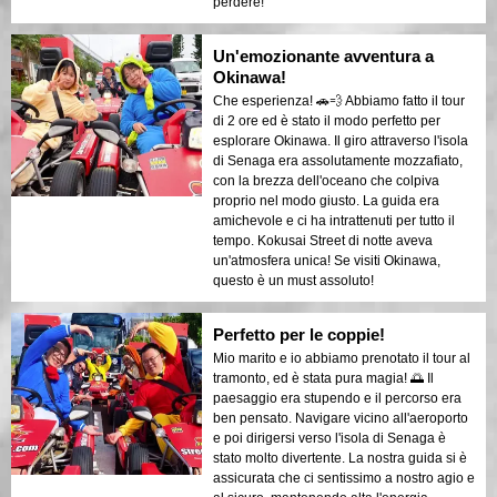
perdere!
Un'emozionante avventura a
Okinawa!
Che esperienza! 🚗💨 Abbiamo fatto il tour
di 2 ore ed è stato il modo perfetto per
esplorare Okinawa. Il giro attraverso l'isola
di Senaga era assolutamente mozzafiato,
con la brezza dell'oceano che colpiva
proprio nel modo giusto. La guida era
amichevole e ci ha intrattenuti per tutto il
tempo. Kokusai Street di notte aveva
un'atmosfera unica! Se visiti Okinawa,
questo è un must assoluto!
Perfetto per le coppie!
Mio marito e io abbiamo prenotato il tour al
tramonto, ed è stata pura magia! 🌅 Il
paesaggio era stupendo e il percorso era
ben pensato. Navigare vicino all'aeroporto
e poi dirigersi verso l'isola di Senaga è
stato molto divertente. La nostra guida si è
assicurata che ci sentissimo a nostro agio e