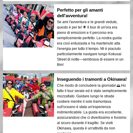
Perfetto per gli amanti
dell'avventura!
Se ami l'avventura e le grandi vedute,
questo è per te! 🌟 Il tour di un'ora era
pieno di emozioni e il percorso era
semplicemente perfetto. La nostra guida
era così entusiasta e ha mantenuto alta
l'energia per tutto il tempo. Mi è piaciuto
particolarmente navigare lungo Kokusai
Street di notte—sembrava di essere in un
film!
Inseguendo i tramonti a Okinawa!
Che modo di concludere la giornata! 🌅 Ho
fatto il tour serale ed è stato semplicemente
mozzafiato. Guidare lungo le strade
costiere mentre il sole tramontava
sull'oceano è stata un'esperienza
indimenticabile. La guida era eccellente,
assicurandosi che ci divertissimo e fossimo
al sicuro durante il tragitto. Se visiti
Okinawa, questa è un'attività da non