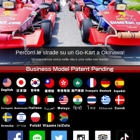
Azienda
Prenotazioni
Cambia Negozio
Tokyo Shinagawa
Tokyo Akihabara#1
Tokyo Akihabara#2
Tokyo Shibuya
Tokyo Shibuya Annex
Tokyo Bay
Percorri le strade su un Go-Kart a Okinawa!
Tokyo Asakusa
Osaka
Un'esperienza unica nella vita e una volta non basta!
Okinawa