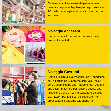
Abbiamo la action camera 4K più recente e
potente che puoi noleggiare per registrare il tuo
POV o la tua famiglia/amici che si divertono per
le strade.
Noleggio Accessori
Sfreccia con stile con i nostri tanti accessori
divertenti e funky!
Noleggio Costumi
Come puoi dire di aver vissuto una "Esperienza
di Go-Karting da Supereroe della Vita Reale"
senza vestirti come uno! Abbiamo tutti i costumi
che puoi immaginare per rendere questa una
"Esperienza di Go-Karting da Supereroe della
Vita Reale"! Per tutti i fan dei supereroi, non
preoccuparti, li abbiamo tutti anche noi!