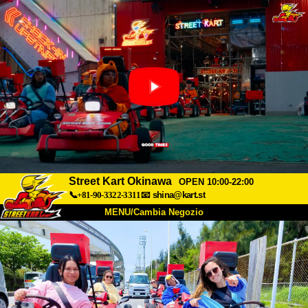
Street Kart Okinawa
OPEN 10:00-22:00
📞+81-90-3322-3311
📧
shina@kart.st
MENU/Cambia Negozio
INIZIO
Chi Siamo
Specifiche
Prezzo
Accesso
Recensioni
FAQ