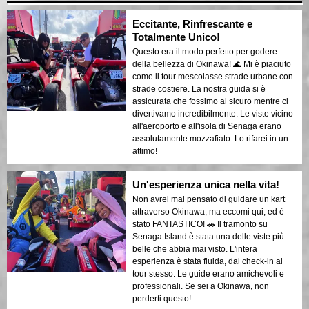
Eccitante, Rinfrescante e
Totalmente Unico!
Questo era il modo perfetto per godere
della bellezza di Okinawa! 🌊 Mi è piaciuto
come il tour mescolasse strade urbane con
strade costiere. La nostra guida si è
assicurata che fossimo al sicuro mentre ci
divertivamo incredibilmente. Le viste vicino
all'aeroporto e all'isola di Senaga erano
assolutamente mozzafiato. Lo rifarei in un
attimo!
Un'esperienza unica nella vita!
Non avrei mai pensato di guidare un kart
attraverso Okinawa, ma eccomi qui, ed è
stato FANTASTICO! 🚗 Il tramonto su
Senaga Island è stata una delle viste più
belle che abbia mai visto. L'intera
esperienza è stata fluida, dal check-in al
tour stesso. Le guide erano amichevoli e
professionali. Se sei a Okinawa, non
perderti questo!