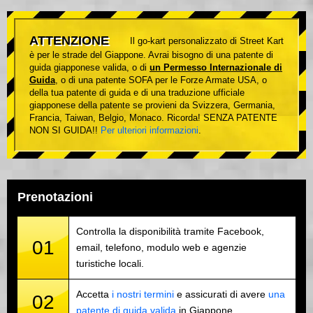
ATTENZIONE
Il go-kart personalizzato di Street Kart
è per le strade del Giappone. Avrai bisogno di una patente di
guida giapponese valida, o di
un Permesso Internazionale di
Guida
, o di una patente SOFA per le Forze Armate USA, o
della tua patente di guida e di una traduzione ufficiale
giapponese della patente se provieni da Svizzera, Germania,
Francia, Taiwan, Belgio, Monaco. Ricorda! SENZA PATENTE
NON SI GUIDA!!
Per ulteriori informazioni
.
Prenotazioni
Controlla la disponibilità tramite Facebook,
01
email, telefono, modulo web e agenzie
turistiche locali.
Accetta
i nostri termini
e assicurati di avere
una
02
patente di guida valida
in Giappone.