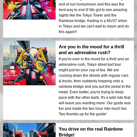
end of our honeymoon and this was the
best way to end it! We got to see amazing
sights like the Tokyo Tower and the
Rainbow bridge. Karting is a MUST when
in Tokyo and we can't wait to return and do
this again!!
Are you in the mood for a thrill
and an adrenaline rush?
If you're ever in the mood for a thrill and an
adrenaline rush, Tokyo street kart tour
might just be your cup of tea. We are
cruising down the streets with regular cars
& trucks, then suddenly hopping onto a
rainbow bridge and you put the pedal to the
metal. Even better, you're trying to keep
pace with the other karts. It's a wild ride that
will leave you wanting more. Our guide was
fun and made the two hour ride much fun.
Two thumbs up for the guide!
You drive on the real Rainbow
Bridge!