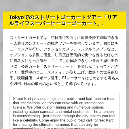
Tokyoでのストリートゴーカートツアー「リア
ルライフスーパーヒーローゴーカート」.
ストリートカートでは、訪日旅行客向けに国際免許で運転できる
一人乗りの公道カートの観光ツアーを提供しています。独自にチ
ューニングを行い、アクションカメラ、レンタルコスプレなど、
オプションも多数ご用意。注目度は圧倒的で街中を走るだけなの
に有名人になった気分。ここでしか体験できない最高の思い出作
りに、公道カート「ストリートカート」を楽しんじゃってくださ
い！！世界中のニュースメディアが取り上げ、数多くの世界的歌
手、映画俳優、スポーツ選手、F1レーサーをはじめとする著名人
やVIPに日本の最高の思い出として選ばれています。
Street Kart provides single-seat public road kart tourism tours
that international visitors can drive with an international
license. We offer custom tuning and numerous options
including action cameras and rental costumes. The attention
is overwhelming - just driving through the city makes you feel
like a celebrity. Come enjoy the public road kart "Street Kart"
for creating the ultimate memories that can only be
experienced here! News media from around the world have