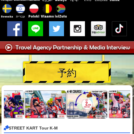
予約
STREET KART Tour K-M