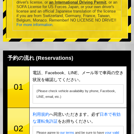
driver's license, or
an International Driving Permit
, or an
SOFA License for US Forces Japan, or your own driver's
license and an official Japanese translation of the license
if you are from Switzerland, Germany, France, Taiwan,
Belgium, Monaco. Remember! NO LICENSE NO DRIVE!!
For more information
.
予約の流れ (Reservations)
電話、Facebook、LINE、メール等で車両の空き
状況を確認してください。
01
(Please check vehicle availability by phone, Facebook,
LINE, email, etc.)
利用規約
へ同意いただきます。必ず
日本で有効
な運転免許証
をお持ちください。
02
Please agree to
our terms
and be sure to have
your valid