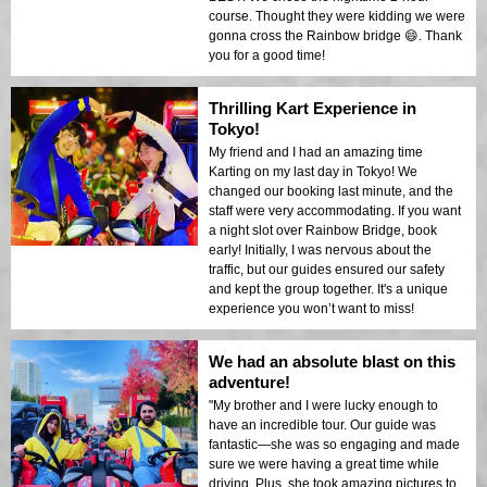
course. Thought they were kidding we were
gonna cross the Rainbow bridge 😄. Thank
you for a good time!
Thrilling Kart Experience in
Tokyo!
My friend and I had an amazing time
Karting on my last day in Tokyo! We
changed our booking last minute, and the
staff were very accommodating. If you want
a night slot over Rainbow Bridge, book
early! Initially, I was nervous about the
traffic, but our guides ensured our safety
and kept the group together. It's a unique
experience you won’t want to miss!
We had an absolute blast on this
adventure!
"My brother and I were lucky enough to
have an incredible tour. Our guide was
fantastic—she was so engaging and made
sure we were having a great time while
driving. Plus, she took amazing pictures to