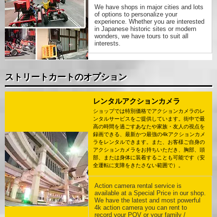
We have shops in major cities and lots
of options to personalize your
experience. Whether you are interested
in Japanese historic sites or modern
wonders, we have tours to suit all
interests.
ストリートカートのオプション
レンタルアクションカメラ
ショップでは特別価格でアクションカメラのレ
ンタルサービスをご提供しています。街中で最
高の時間を過ごすあなたや家族・友人の視点を
録画できる、最新かつ最強の4kアクションカメ
ラをレンタルできます。また、お客様ご自身の
アクションカメラをお持ちいただき、胸部、頭
部、または身体に装着することも可能です（安
全運転に支障をきたさない範囲で）。
Action camera rental service is
available at a Special Price in our shop.
We have the latest and most powerful
4k action camera you can rent to
record your POV or your family /