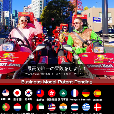
会社
予約
他店舗
東京 品川
東京 秋葉原 #1
東京 秋葉原 #2
東京 渋谷
東京 渋谷アネックス
東京ベイ
東京 浅草
大阪
沖縄
最高で唯一の冒険をしよう！
大人気の訪日旅行客向け公道カート観光アクティビティ