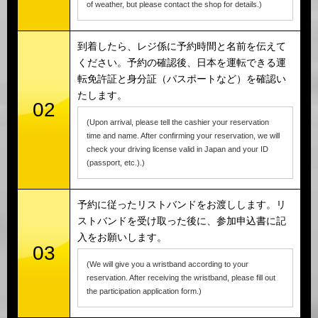
of weather, but please contact the shop for details.)
到着したら、レジ係に予約時間と名前を伝えて
ください。予約の確認後、日本を運転できる運
転免許証と身分証（パスポートなど）を確認い
たします。
02
(Upon arrival, please tell the cashier your reservation
time and name. After confirming your reservation, we will
check your driving license valid in Japan and your ID
(passport, etc.).)
予約に従ったリストバンドをお渡しします。リ
ストバンドを受け取った後に、参加申込書に記
入をお願いします。
03
(We will give you a wristband according to your
reservation. After receiving the wristband, please fill out
the participation application form.)