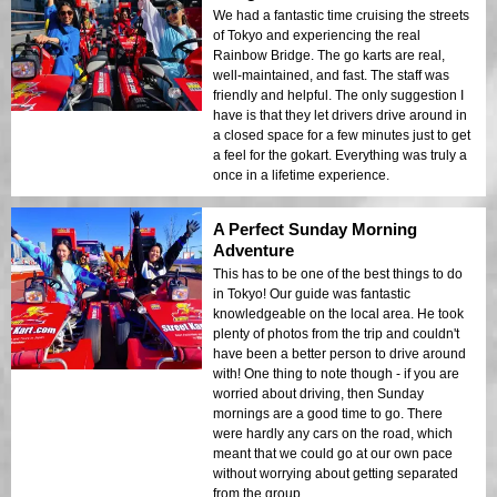
We had a fantastic time cruising the streets
of Tokyo and experiencing the real
Rainbow Bridge. The go karts are real,
well-maintained, and fast. The staff was
friendly and helpful. The only suggestion I
have is that they let drivers drive around in
a closed space for a few minutes just to get
a feel for the gokart. Everything was truly a
once in a lifetime experience.
A Perfect Sunday Morning
Adventure
This has to be one of the best things to do
in Tokyo! Our guide was fantastic
knowledgeable on the local area. He took
plenty of photos from the trip and couldn't
have been a better person to drive around
with! One thing to note though - if you are
worried about driving, then Sunday
mornings are a good time to go. There
were hardly any cars on the road, which
meant that we could go at our own pace
without worrying about getting separated
from the group.