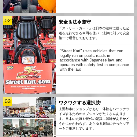
02
安全＆法令遵守
「ストリートカート」は日本の法律に従った公
道を走行できる車両を使い、法律に則って安全
第一で運営しております。
"Street Kart" uses vehicles that can
legally run on public roads in
accordance with Japanese law, and
operates with safety first in compliance
with the law.
03
ワクワクする選択肢!
主要都市にショップがあり、体験をパーソナラ
イズするためのオプションがたくさんありま
す。日本の史跡や現代の驚異に興味があるかど
うかにかかわらず、あらゆる興味に合ったツア
ーをご用意しています。