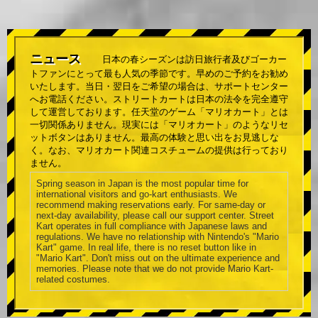
ニュース
日本の春シーズンは訪日旅行者及びゴーカー
トファンにとって最も人気の季節です。早めのご予約をお勧め
いたします。当日・翌日をご希望の場合は、サポートセンター
へお電話ください。ストリートカートは日本の法令を完全遵守
して運営しております。任天堂のゲーム「マリオカート」とは
一切関係ありません。現実には「マリオカート」のようなリセ
ットボタンはありません。最高の体験と思い出をお見逃しな
く。なお、マリオカート関連コスチュームの提供は行っており
ません。
Spring season in Japan is the most popular time for
international visitors and go-kart enthusiasts. We
recommend making reservations early. For same-day or
next-day availability, please call our support center. Street
Kart operates in full compliance with Japanese laws and
regulations. We have no relationship with Nintendo's "Mario
Kart" game. In real life, there is no reset button like in
"Mario Kart". Don't miss out on the ultimate experience and
memories. Please note that we do not provide Mario Kart-
related costumes.