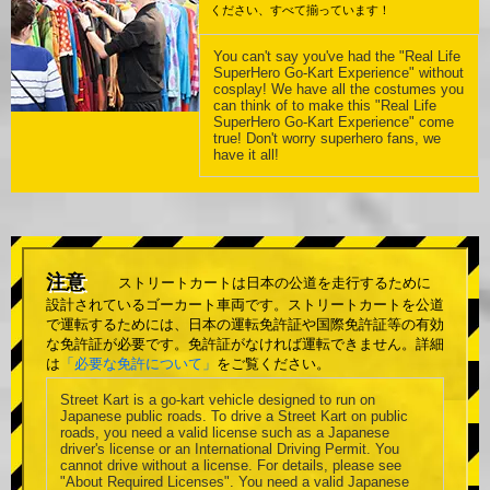
ください、すべて揃っています！
You can't say you've had the "Real Life
SuperHero Go-Kart Experience" without
cosplay! We have all the costumes you
can think of to make this "Real Life
SuperHero Go-Kart Experience" come
true! Don't worry superhero fans, we
have it all!
注意
ストリートカートは日本の公道を走行するために
設計されているゴーカート車両です。ストリートカートを公道
で運転するためには、日本の運転免許証や国際免許証等の有効
な免許証が必要です。免許証がなければ運転できません。詳細
は
「必要な免許について」
をご覧ください。
Street Kart is a go-kart vehicle designed to run on
Japanese public roads. To drive a Street Kart on public
roads, you need a valid license such as a Japanese
driver's license or an International Driving Permit. You
cannot drive without a license. For details, please see
"About Required Licenses". You need a valid Japanese