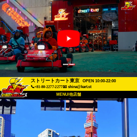
ストリートカート東京
OPEN 10:00-22:00
📞+81-80-2277-2277
📧
shina@kart.st
MENU/他店舗
トップ
概要
車両
価格
アクセス
評価
FAQ