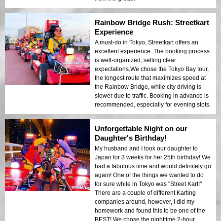
Rainbow Bridge Rush: Streetkart
Experience
A must-do in Tokyo, Streetkart offers an
excellent experience. The booking process
is well-organized, setting clear
expectations.We chose the Tokyo Bay tour,
the longest route that maximizes speed at
the Rainbow Bridge, while city driving is
slower due to traffic. Booking in advance is
recommended, especially for evening slots.
Unforgettable Night on our
Daughter's Birthday!
My husband and I took our daughter to
Japan for 3 weeks for her 25th birthday! We
had a fabulous time and would definitely go
again! One of the things we wanted to do
for sure while in Tokyo was "Street Kart!"
There are a couple of different Karting
companies around, however, I did my
homework and found this to be one of the
BEST! We chose the nighttime 2-hour