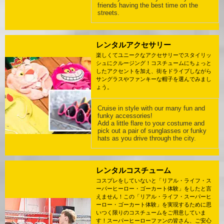
friends having the best time on the
streets.
レンタルアクセサリー
楽しくてユニークなアクセサリーでスタイリッ
シュにクルージング！コスチュームにちょっと
したアクセントを加え、街をドライブしながら
サングラスやファンキーな帽子を選んでみまし
ょう。
Cruise in style with our many fun and
funky accessories!
Add a little flare to your costume and
pick out a pair of sunglasses or funky
hats as you drive through the city.
レンタルコスチューム
コスプレをしていないと「リアル・ライフ・ス
ーパーヒーロー・ゴーカート体験」をしたと言
えません！この「リアル・ライフ・スーパーヒ
ーロー・ゴーカート体験」を実現するために思
いつく限りのコスチュームをご用意していま
す！スーパーヒーローファンの皆さん、ご安心