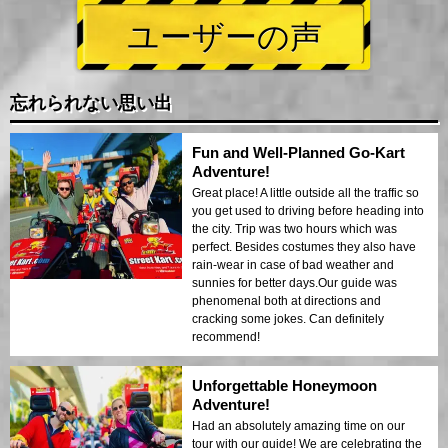
ユーザーの声
忘れられない思い出
Fun and Well-Planned Go-Kart
Adventure!
Great place! A little outside all the traffic so
you get used to driving before heading into
the city. Trip was two hours which was
perfect. Besides costumes they also have
rain-wear in case of bad weather and
sunnies for better days.Our guide was
phenomenal both at directions and
cracking some jokes. Can definitely
recommend!
Unforgettable Honeymoon
Adventure!
Had an absolutely amazing time on our
tour with our guide! We are celebrating the