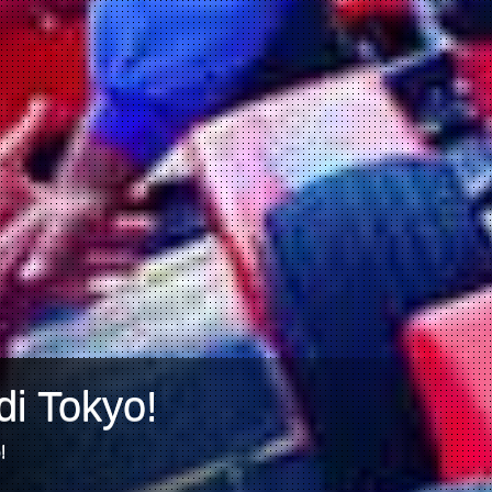
di Tokyo!
!